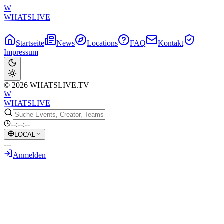
W
WHATSLIVE
Startseite
News
Locations
FAQ
Kontakt
Impressum
© 2026 WHATSLIVE.TV
W
WHATSLIVE
--:--:--
LOCAL
---
Anmelden
Zurück zur Übersicht
Asmongold fordert Konsistenz:
"Entweder bannt uns alle drei oder