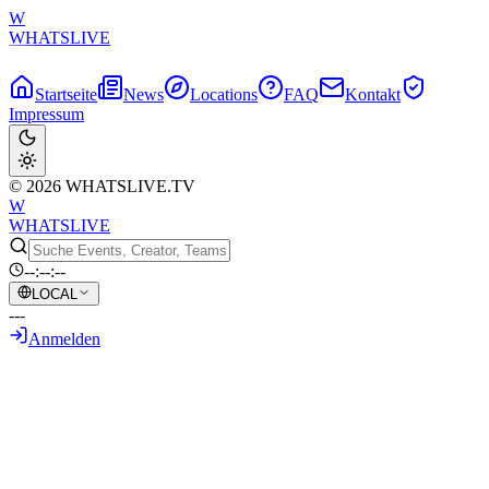
W
WHATSLIVE
Startseite
News
Locations
FAQ
Kontakt
Impressum
© 2026 WHATSLIVE.TV
W
WHATSLIVE
--:--:--
LOCAL
---
Anmelden
Zurück zur Übersicht
Kalifornien verabschiedet wegweisendes
'Protect Our Games Act'