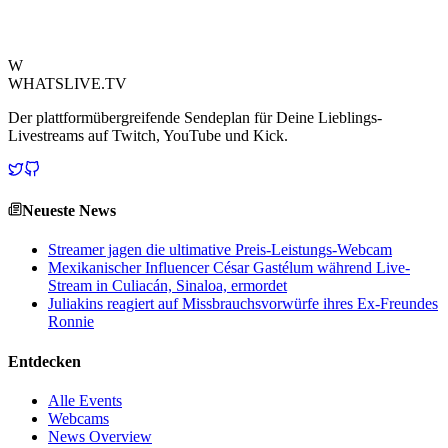
ergreifen, um das vorzeitige „Töten“ beliebter Spiele zu verhindern.
Quelle ansehen
W
WHATSLIVE.TV
Der plattformübergreifende Sendeplan für Deine Lieblings-
Livestreams auf Twitch, YouTube und Kick.
Neueste News
Streamer jagen die ultimative Preis-Leistungs-Webcam
Mexikanischer Influencer César Gastélum während Live-
Stream in Culiacán, Sinaloa, ermordet
Juliakins reagiert auf Missbrauchsvorwürfe ihres Ex-Freundes
Ronnie
Entdecken
Alle Events
Webcams
News Overview