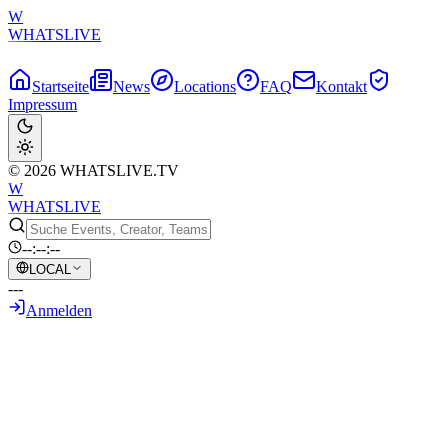
W
WHATSLIVE
Startseite
News
Locations
FAQ
Kontakt
Impressum
© 2026 WHATSLIVE.TV
W
WHATSLIVE
--:--:--
LOCAL
---
Anmelden
Zurück zur Übersicht
Nach 2 Jahren und über 400.000
Versuchen scheitert Geometry Dash-