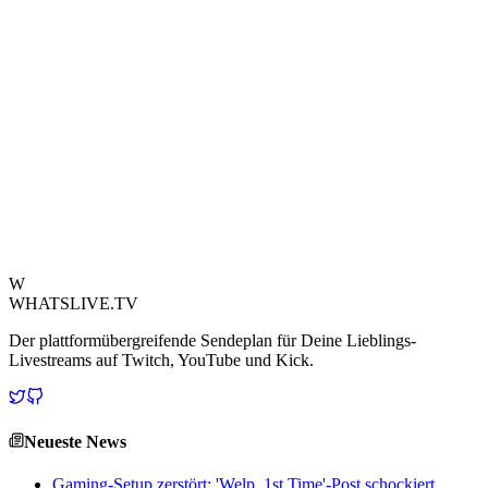
Abschnitte von "GRIEF" meisterte, nur um bei schmerzhaften 97%
der Fertigstellung vom Unglück heimgesucht zu werden. Dieser live
festgehaltene Misserfolg zeigt die immense mentale Stärke und
Hingabe, die an der Spitze von Geometry Dash erforderlich ist. Der
Clip verbreitete sich rasch und löste eine Welle der Anteilnahme von
Fans aus.
Doggies Reise durch "GRIEF" ist bereits zur Legende geworden
und verschiebt die Grenzen des Möglichen. Trotz dieses
monumentalen Rückschlags bleibt die Community zuversichtlich,
dass Doggie diese ultimative Herausforderung letztendlich meistern
und sich in die Annalen der Gaming-Geschichte eintragen wird.
Quelle ansehen
W
WHATSLIVE.TV
Der plattformübergreifende Sendeplan für Deine Lieblings-
Livestreams auf Twitch, YouTube und Kick.
Neueste News
Gaming-Setup zerstört: 'Welp, 1st Time'-Post schockiert