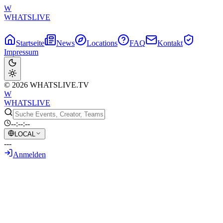
W
WHATSLIVE
Startseite
News
Locations
FAQ
Kontakt
Impressum
© 2026 WHATSLIVE.TV
W
WHATSLIVE
--:--:--
LOCAL
---
Anmelden
Zurück zur Übersicht
DSPs Marvel Rivals Sponsor-Stream
durch TTS-Dono unterbrochen