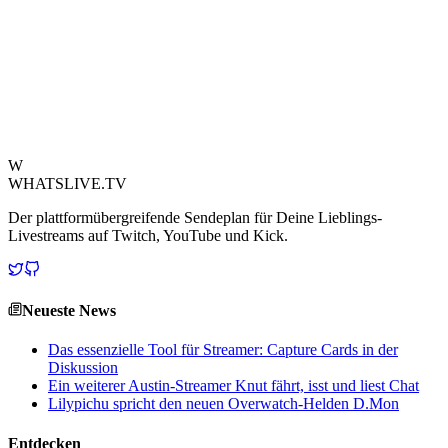
schädlich, können diese ungeplanten Unterbrechungen während
gesponserter Inhalte sicherlich eine unerwartete Ebene der
Unterhaltung – oder Spannung – zu einem sorgfältig geplanten
Segment hinzufügen. Es ist eine lebhafte Erinnerung daran, dass im
Internet alles passieren kann, besonders wenn ein TTS-Bot beteiligt
ist.
Quelle ansehen
W
WHATSLIVE.TV
Der plattformübergreifende Sendeplan für Deine Lieblings-
Livestreams auf Twitch, YouTube und Kick.
Neueste News
Das essenzielle Tool für Streamer: Capture Cards in der
Diskussion
Ein weiterer Austin-Streamer Knut fährt, isst und liest Chat
Lilypichu spricht den neuen Overwatch-Helden D.Mon
Entdecken