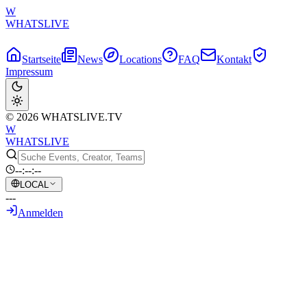
W
WHATSLIVE
Startseite
News
Locations
FAQ
Kontakt
Impressum
© 2026 WHATSLIVE.TV
W
WHATSLIVE
--:--:--
LOCAL
---
Anmelden
Zurück zur Übersicht
Erobb entdeckt Streamer in 2-monatiger
Isolation