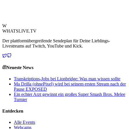
verschiebt die Grenzen dessen, was Zuschauer als fesselnden Inhalt
betrachten.
Quelle ansehen
W
WHATSLIVE.TV
Der plattformübergreifende Sendeplan für Deine Lieblings-
Livestreams auf Twitch, YouTube und Kick.
Neueste News
Transkriptions-Jobs bei Lionbridge: Was man wissen sollte
Ma Drilla (ohnePixel) wird bei seinem ersten Stream nach der
Pause EXPOSED
Ein echter Arzt gewinnt ein großes Super Smash Bros. Melee
Turnier
Entdecken
Alle Events
Webcams