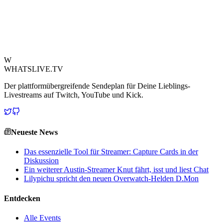
Community auf weitere Updates wartet, hoffen viele auf eine
schnelle Lösung und ihre Rückkehr zum Streaming. Die Dauer des
Bans ist derzeit unbekannt, was die Ungewissheit um einen der
aufstrebenden Stars von Twitch noch verstärkt.
Quelle ansehen
W
WHATSLIVE.TV
Der plattformübergreifende Sendeplan für Deine Lieblings-
Livestreams auf Twitch, YouTube und Kick.
Neueste News
Das essenzielle Tool für Streamer: Capture Cards in der
Diskussion
Ein weiterer Austin-Streamer Knut fährt, isst und liest Chat
Lilypichu spricht den neuen Overwatch-Helden D.Mon
Entdecken
Alle Events