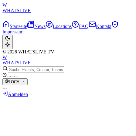
W
WHATSLIVE
Startseite
News
Locations
FAQ
Kontakt
Impressum
© 2026 WHATSLIVE.TV
W
WHATSLIVE
--:--:--
LOCAL
---
Anmelden
Zurück zur Übersicht
ExtraEmily wurde gebannt