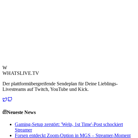
Bequemlichkeit und verwandelt seinen Schlafplatz in eine voll
funktionsfähige Kommandozentrale. Es ist ein Beweis dafür, wie
weit Gamer für ein immersives Erlebnis gehen, selbst wenn es
bedeutet, die Grenzen zwischen ihrer virtuellen Welt und ihrem
persönlichen Heiligtum zu verwischen.Auch wenn wir noch nicht
empfehlen, Ihren Gaming-Stuhl gegen eine Matratze einzutauschen,
so definiert dieses wagemutige Arrangement „Casual Gaming“ und
Streaming definitiv neu. Man fragt sich: Was ist Ihr einzigartigster
Gaming-Ort?
Quelle ansehen
W
WHATSLIVE.TV
Der plattformübergreifende Sendeplan für Deine Lieblings-
Livestreams auf Twitch, YouTube und Kick.
Neueste News
Gaming-Setup zerstört: 'Welp, 1st Time'-Post schockiert
Streamer
Forsen entdeckt Zoom-Option in MGS – Streamer-Moment