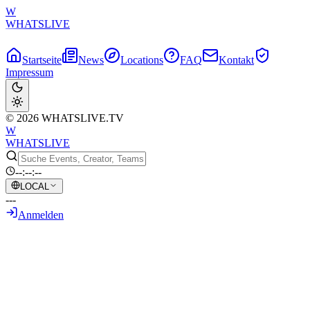
W
WHATSLIVE
Startseite
News
Locations
FAQ
Kontakt
Impressum
© 2026 WHATSLIVE.TV
W
WHATSLIVE
--:--:--
LOCAL
---
Anmelden
Zurück zur Übersicht
Gaming in der Komfortzone? Virales
Setup definiert 'Schreibtisch' im Bett neu