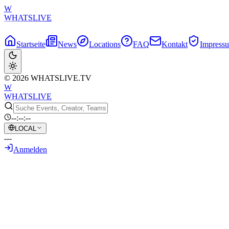
W
WHATSLIVE
Startseite
News
Locations
FAQ
Kontakt
Impress
© 2026 WHATSLIVE.TV
W
WHATSLIVE
--:--:--
LOCAL
---
Anmelden
Zurück zur Übersicht
Japanische Streamerin Nanatty explodiert
30. Juni 2026
•
KI-generierter Text