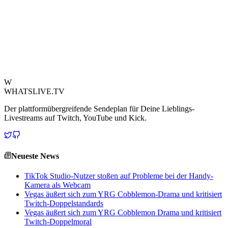
Egal, ob Sie ein Gelegenheitszuschauer oder ein erfahrener E-Sport-
Veteran sind, dieser Clip ist eine Meisterklasse im High-Level-
Gameplay, die man gesehen haben muss. Es ist ein definitives "Was-
wäre-wenn", das Realität geworden ist und beweist, dass wahres
Talent am hellsten leuchtet, wenn die Einsätze am höchsten sind.
Quelle ansehen
W
WHATSLIVE.TV
Der plattformübergreifende Sendeplan für Deine Lieblings-
Livestreams auf Twitch, YouTube und Kick.
Neueste News
TikTok Studio-Nutzer stoßen auf Probleme bei der Handy-
Kamera als Webcam
Vegas äußert sich zum YRG Cobblemon-Drama und kritisiert
Twitch-Doppelstandards
Vegas äußert sich zum YRG Cobblemon Drama und kritisiert
Twitch-Doppelmoral