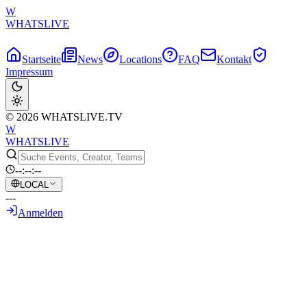
W
WHATSLIVE
Startseite
News
Locations
FAQ
Kontakt
Impressum
© 2026 WHATSLIVE.TV
W
WHATSLIVE
--:--:--
LOCAL
---
Anmelden
Zurück zur Übersicht
Jesse liefert einen Jahrhundert-Clip im
25k ELO