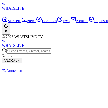
W
WHATSLIVE
Startseite
News
Locations
FAQ
Kontakt
Impress
© 2026 WHATSLIVE.TV
W
WHATSLIVE
--:--:--
LOCAL
---
Anmelden
Zurück zur Übersicht
Jynxzi verliert den Fokus
18. Mai 2026
•
KI-generierter Text