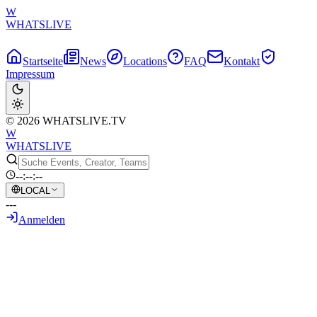
W
WHATSLIVE
Startseite
News
Locations
FAQ
Kontakt
Impressum
© 2026 WHATSLIVE.TV
W
WHATSLIVE
--:--:--
LOCAL
---
Anmelden
Zurück zur Übersicht
Kaceytron sorgt für Aufregung: Clip
zeigt sie fahrend während