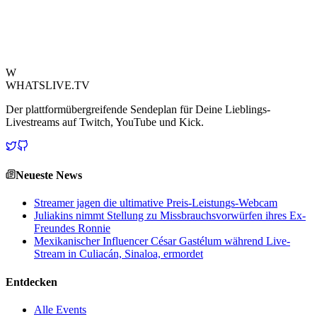
Debatte und warf Fragen nach der Verantwortung von Streamern
und dem erwarteten verantwortungsvollen Verhalten während eines
Live-Streams auf.
Quelle ansehen
W
WHATSLIVE.TV
Der plattformübergreifende Sendeplan für Deine Lieblings-
Livestreams auf Twitch, YouTube und Kick.
Neueste News
Streamer jagen die ultimative Preis-Leistungs-Webcam
Juliakins nimmt Stellung zu Missbrauchsvorwürfen ihres Ex-
Freundes Ronnie
Mexikanischer Influencer César Gastélum während Live-
Stream in Culiacán, Sinaloa, ermordet
Entdecken
Alle Events