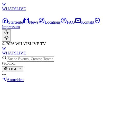
W
WHATSLIVE
Startseite
News
Locations
FAQ
Kontakt
Impressum
© 2026 WHATSLIVE.TV
W
WHATSLIVE
--:--:--
LOCAL
---
Anmelden
Zurück zur Übersicht
Kick erlaubt Streamern jetzt, ihre
Zuschauerzahl zu verbergen