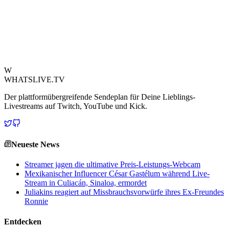
Aspekten hervor und könnte Streamer anziehen, die eine Umgebung
suchen, in der echte Verbindung und kreativer Ausdruck Vorrang
haben. Es ist ein mutiger Schritt, der die Wahrnehmung von Erfolg
auf der Plattform neu gestalten könnte, jenseits der bloßen
gleichzeitigen Zuschauerzahlen.
Quelle ansehen
W
WHATSLIVE.TV
Der plattformübergreifende Sendeplan für Deine Lieblings-
Livestreams auf Twitch, YouTube und Kick.
Neueste News
Streamer jagen die ultimative Preis-Leistungs-Webcam
Mexikanischer Influencer César Gastélum während Live-
Stream in Culiacán, Sinaloa, ermordet
Juliakins reagiert auf Missbrauchsvorwürfe ihres Ex-Freundes
Ronnie
Entdecken