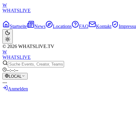
W
WHATSLIVE
Startseite
News
Locations
FAQ
Kontakt
Impress
© 2026 WHATSLIVE.TV
W
WHATSLIVE
--:--:--
LOCAL
---
Anmelden
Zurück zur Übersicht
Mizkifs vermeintlicher Ausbruch entfacht
27. Mai 2026
•
6544
Upvotes
•
KI-generierter Text