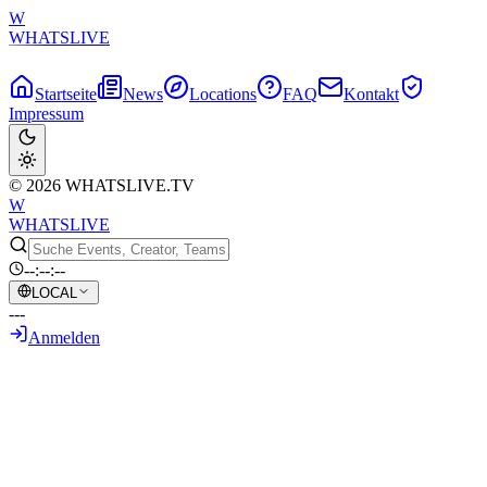
W
WHATSLIVE
Startseite
News
Locations
FAQ
Kontakt
Impressum
© 2026 WHATSLIVE.TV
W
WHATSLIVE
--:--:--
LOCAL
---
Anmelden
Zurück zur Übersicht
Nmplol enthüllt live: Gericht lehnte
Malenas Antrag ab