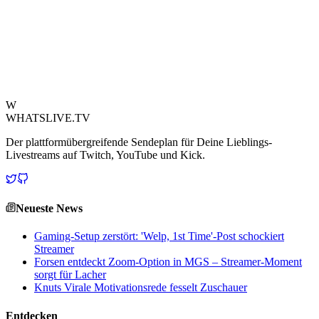
weitreichende Spekulationen und Diskussionen in der gesamten
lebhaften Livestream-Community aus. Diese jüngste Entwicklung
sorgt dafür, dass das juristische Drama um das Duo weiterhin ihre
umfangreichen Fangemeinden fesselt und beschäftigt, und
verdeutlicht die persönlichen Einsätze.
Quelle ansehen
W
WHATSLIVE.TV
Der plattformübergreifende Sendeplan für Deine Lieblings-
Livestreams auf Twitch, YouTube und Kick.
Neueste News
Gaming-Setup zerstört: 'Welp, 1st Time'-Post schockiert
Streamer
Forsen entdeckt Zoom-Option in MGS – Streamer-Moment
sorgt für Lacher
Knuts Virale Motivationsrede fesselt Zuschauer
Entdecken