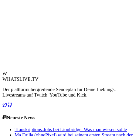
Community, und die Aufnahme Destinys durch die NY Post
befeuert die Erzählung zusätzlich, indem sie auf ihre früheren
Interaktionen und Rivalitäten aufmerksam macht.
Die Veröffentlichung hat sich schnell zu einem heißen Thema auf
Plattformen wie r/LivestreamFail entwickelt, wo Fans und Kritiker
gleichermaßen die Behauptungen des Artikels und die weiteren
Auswirkungen der Medienprüfung des Privatlebens von
Internetpersönlichkeiten analysieren. Dieses Ereignis unterstreicht
die wachsende Überschneidung – und manchmal auch Kollision –
von traditionellem Journalismus und digitaler Kultur.
Quelle ansehen
W
WHATSLIVE.TV
Der plattformübergreifende Sendeplan für Deine Lieblings-
Livestreams auf Twitch, YouTube und Kick.
Neueste News
Transkriptions-Jobs bei Lionbridge: Was man wissen sollte
Ma Drilla (ohnePixel) wird bei seinem ersten Stream nach der