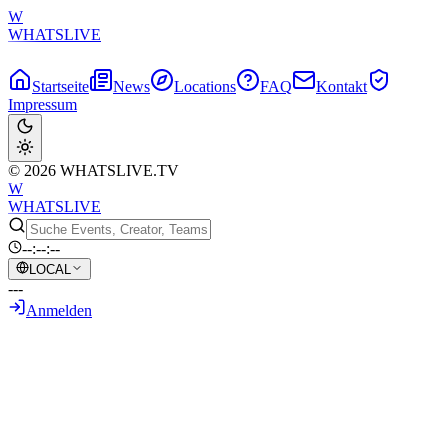
W
WHATSLIVE
Startseite
News
Locations
FAQ
Kontakt
Impressum
© 2026 WHATSLIVE.TV
W
WHATSLIVE
--:--:--
LOCAL
---
Anmelden
Zurück zur Übersicht
New York Post nimmt Hasan Piker ins
Visier, zieht Destiny in 'schlüpfrige'