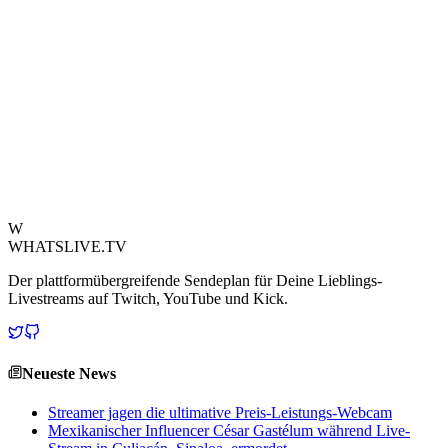
Abschlusszeremonie kollidiert. Für viele Streamer ist es eine
Gratwanderung, ihre öffentliche Persönlichkeit mit persönlichen
Meilensteinen in Einklang zu bringen, und dieser Vorfall ist eine
deutliche Mahnung an diese Herausforderungen.Die Nachricht hat
in der Streaming-Community eine lebhafte Debatte ausgelöst, wobei
viele ihr Unglauben über das präventive Verbot der Schule äußern.
Während Schulen bestrebt sind, eine würdevolle und geordnete
Veranstaltung für alle Absolventen zu gewährleisten, wirft die
Situation Fragen auf, inwieweit die Online-Aktivitäten eines
Schülers seine realen Leistungen beeinflussen sollten.
Quelle ansehen
W
WHATSLIVE.TV
Der plattformübergreifende Sendeplan für Deine Lieblings-
Livestreams auf Twitch, YouTube und Kick.
Neueste News
Streamer jagen die ultimative Preis-Leistungs-Webcam
Mexikanischer Influencer César Gastélum während Live-