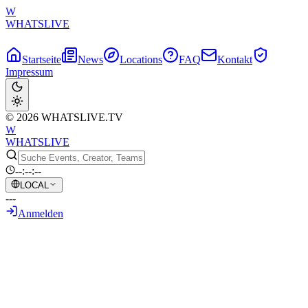
W
WHATSLIVE
Startseite
News
Locations
FAQ
Kontakt
Impressum
© 2026 WHATSLIVE.TV
W
WHATSLIVE
--:--:--
LOCAL
---
Anmelden
Zurück zur Übersicht
Rakais Abschluss-Verbot: Streamer
wegen „Störungs“-Befürchtungen