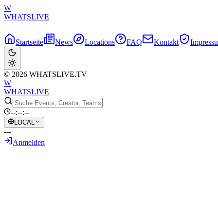
W
WHATSLIVE
Startseite
News
Locations
FAQ
Kontakt
Impress
© 2026 WHATSLIVE.TV
W
WHATSLIVE
--:--:--
LOCAL
---
Anmelden
Zurück zur Übersicht
Squeex' epischer Elder-Drachen-Steal gege
15. Mai 2026
•
KI-generierter Text