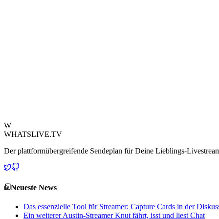
Die Welt des Gamings und Livestreamings erfordert oft hohe Flexibili
bietet einen faszinierenden Einblick in einen der weltweit größten 
Creator stellen Unternehmen wie Teleperformance einen potenziellen 
vereinbaren lässt.Während der ursprüngliche Beitrag von vor einem 
die Attraktivität der Remote-Arbeit – Pendelzeit sparen, bequem vo
Selbstdisziplin. Diese Erkenntnisse sind besonders relevant für jeden 
ruhigen Arbeitsplatzes und exzellenter Kommunikationsfähigkeiten – E
sehr sich die Landschaft der Remote-Arbeit entwickelt hat, doch de
kann das Verständnis der Realitäten von Unternehmen wie Teleperform
Bestrebungen unterstützt.
Quelle ansehen
W
WHATSLIVE.TV
Der plattformübergreifende Sendeplan für Deine Lieblings-Livestre
Neueste News
Das essenzielle Tool für Streamer: Capture Cards in der Diskus
Ein weiterer Austin-Streamer Knut fährt, isst und liest Chat