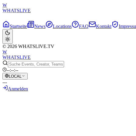
W
WHATSLIVE
Startseite
News
Locations
FAQ
Kontakt
Impress
© 2026 WHATSLIVE.TV
W
WHATSLIVE
--:--:--
LOCAL
---
Anmelden
Zurück zur Übersicht
Teleperformance & Remote Work: Was Gam
3. Juni 2026
•
KI-generierter Text