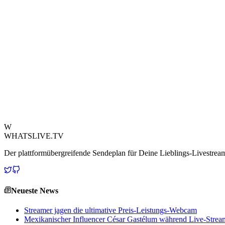
Eine brennende Frage hallt durch die Streaming-Community: Wie schaf
Zuschauer und andere Content Creator oft rätseln, ob hochentwickelt
ausmachen, was diese Effizienz zu einem entscheidenden Wettbewerb
Die Realität beinhaltet wahrscheinlich eine Mischung aus Strategien. 
KI-gestützter Tools nicht zu unterschätzen. Plattformen wie Twitch bi
identifizieren und zu verpacken. Diese Tools, kombiniert mit optimier
Das Verständnis dieser Dynamik ist entscheidend für jeden aufstrebe
deutet eindeutig auf intelligentere, schnellere und automatisierte Lös
Quelle ansehen
W
WHATSLIVE.TV
Der plattformübergreifende Sendeplan für Deine Lieblings-Livestre
Neueste News
Streamer jagen die ultimative Preis-Leistungs-Webcam
Mexikanischer Influencer César Gastélum während Live-Stream