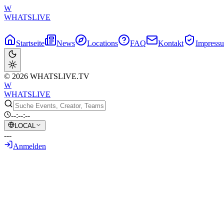
W
WHATSLIVE
Startseite
News
Locations
FAQ
Kontakt
Impress
© 2026 WHATSLIVE.TV
W
WHATSLIVE
--:--:--
LOCAL
---
Anmelden
Zurück zur Übersicht
Das Rennen um sofortige Highlights: Wie p
5. Juni 2026
•
KI-generierter Text