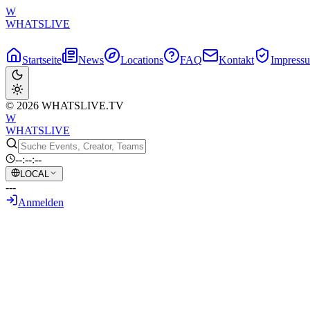
W
WHATSLIVE
Startseite
News
Locations
FAQ
Kontakt
Impress
© 2026 WHATSLIVE.TV
W
WHATSLIVE
--:--:--
LOCAL
---
Anmelden
Zurück zur Übersicht
Der flüssigste Übergang in der Gaming-Ge
12. Mai 2026
•
KI-generierter Text