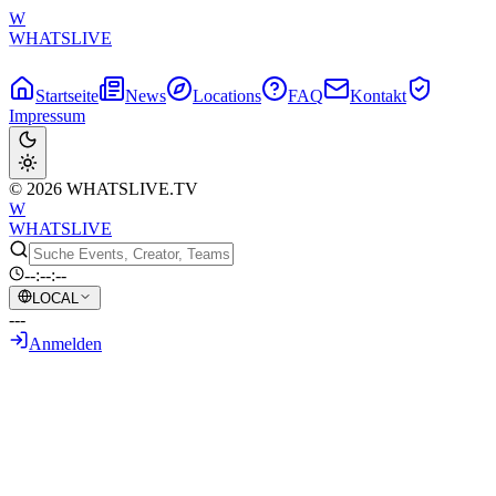
W
WHATSLIVE
Startseite
News
Locations
FAQ
Kontakt
Impressum
© 2026 WHATSLIVE.TV
W
WHATSLIVE
--:--:--
LOCAL
---
Anmelden
Zurück zur Übersicht
Twitch-Streamer Zizaran fordert
permanenten Bann für Extraemily