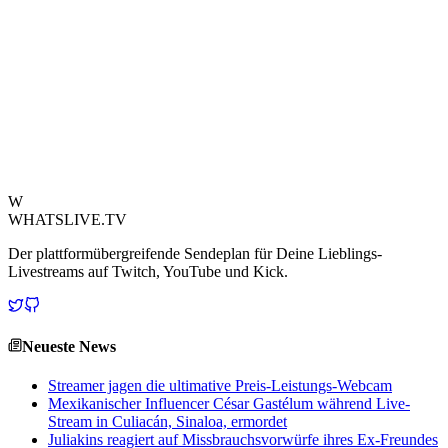
Diskussion über Verantwortlichkeit im Streaming-Ökosystem in den
Vordergrund.Diese Entwicklung fügt der komplexen Debatte
darüber, was ein bannwürdiges Verhalten darstellt und wie Twitch
seine Community-Richtlinien konsequent durchsetzen sollte, eine
weitere Ebene hinzu. Die Community wartet nun auf mögliche
weitere Reaktionen sowohl der Streamer als auch von Twitch selbst
zu diesem prominenten Aufruf zur Handlung, während sich die
Debatte weiter entfaltet.
Quelle ansehen
W
WHATSLIVE.TV
Der plattformübergreifende Sendeplan für Deine Lieblings-
Livestreams auf Twitch, YouTube und Kick.
Neueste News
Streamer jagen die ultimative Preis-Leistungs-Webcam
Mexikanischer Influencer César Gastélum während Live-
Stream in Culiacán, Sinaloa, ermordet
Juliakins reagiert auf Missbrauchsvorwürfe ihres Ex-Freundes