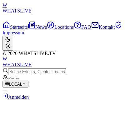
W
WHATSLIVE
Startseite
News
Locations
FAQ
Kontakt
Impressum
© 2026 WHATSLIVE.TV
W
WHATSLIVE
--:--:--
LOCAL
---
Anmelden
Zurück zur Übersicht
Tyler1s Tochter bezaubert Zuschauer mit
süßer Vorstellung