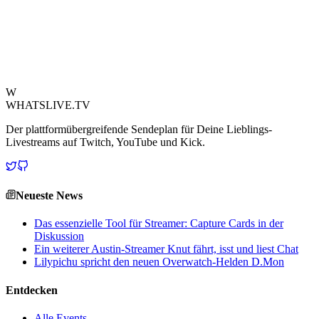
liebenswerten Familienmoment feierten. Er erinnerte daran, dass
selbst die härtesten Streamer eine leichtere, persönlichere Seite
haben und zeigte eine herzerwärmende Bindung, die tief in der
Community ankam.
Quelle ansehen
W
WHATSLIVE.TV
Der plattformübergreifende Sendeplan für Deine Lieblings-
Livestreams auf Twitch, YouTube und Kick.
Neueste News
Das essenzielle Tool für Streamer: Capture Cards in der
Diskussion
Ein weiterer Austin-Streamer Knut fährt, isst und liest Chat
Lilypichu spricht den neuen Overwatch-Helden D.Mon
Entdecken
Alle Events