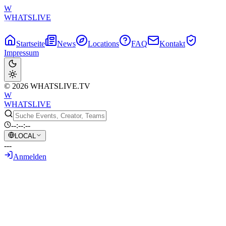
W
WHATSLIVE
Startseite
News
Locations
FAQ
Kontakt
Impressum
© 2026 WHATSLIVE.TV
W
WHATSLIVE
--:--:--
LOCAL
---
Anmelden
Zurück zur Übersicht
YouTuber wegen Kochens und Essens
eines streunenden Hundes zur