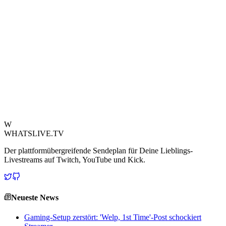
derartiger Nutzung eines Tieres, ungeachtet der zugrundeliegenden
Botschaft des Protests bezüglich wirtschaftlicher Schwierigkeiten.
Die Behörden griffen Berichten zufolge kurz nach Bekanntwerden
des Vorfalls ein, was zur Verhaftung führte.Dieser Fall verdeutlicht
die oft verschwommenen Grenzen, die Content Creator bei ihrem
Streben nach Viralität überschreiten, und die potenziellen rechtlichen
und ethischen Konsequenzen, wenn Grenzen zu weit ausgereizt
werden. Die Verhaftung dient als ernste Mahnung, dass bestimmte
Handlungen, selbst im digitalen Zeitalter, nicht nur sozial
inakzeptabel sind, sondern auch schwere rechtliche Folgen nach
sich ziehen, insbesondere wenn es um Tierquälerei geht.
Quelle ansehen
W
WHATSLIVE.TV
Der plattformübergreifende Sendeplan für Deine Lieblings-
Livestreams auf Twitch, YouTube und Kick.
Neueste News
Gaming-Setup zerstört: 'Welp, 1st Time'-Post schockiert